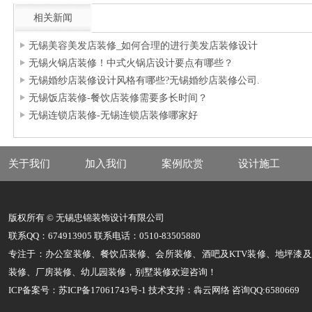
相关新闻
无锡美容美发店装修_如何合理的进行美发店装修设计
无锡火锅店装修！中式火锅店设计要点有哪些？
无锡婚纱店装修设计风格有哪些?无锡婚纱店装修公司.
无锡饭店装修-餐饮店装修需要多长时间？
无锡连锁店装修-无锡连锁店装修哪家好
关于我们
加入我们
案例欣赏
设计施工
版权所有 © 无锡忠锦装饰设计有限公司
联系QQ：674913905 联系电话：0510-83505880
专注于：办公室装修、餐饮店装修、会所装修、酒吧及KTV装修、地坪漆
装修、厂房装修、幼儿园装修，别墅装修欢迎咨询！
ICP备案号：苏ICP备17061743号-1
技术支持：犇云网络 咨询QQ:6580669