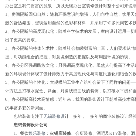
办公室是我们财富的源泉，所以无锡办公室装修设计对整个公司来说
1、房间隔断回归自然：随着环保意识的增强，人们向往自然，饮用
般的舒适氛围，强调运用自然的色彩和材料，并采用了许多民间艺术技
2、办公隔断的高度现代化：随着科学技术的发展，室内设计运用一
出了更高的要求。
3、办公隔断的整体艺术性：随着社会物质财富的丰富，人们要求从“
握，对功能组合的把握，对意境创造的把握以及与周围环境的协调。
4、办公分区强调民族文化：只强调高度现代化。虽然人们提高了生
新的环境设计体现了设计师致力于高度现代化与高度民族化相结合的
5、办公隔断的个性化：大规模的工业生产给社会留下了同样的问题
计方法是打破水泥盒、斜面、对角线或曲线的装饰，以打破水平线和
6、办公隔断高技术高情感：近年来，我国的装饰设计正朝着高技术
的丰富多彩的新局面。
忠锦装饰专注于
无锡装修设
计十多年，十多年的商业装修设计经
忠锦装饰设计公司
1、餐饮
娱乐装修
：
火锅店装修
、会所装修、酒吧及KTV装修、酒