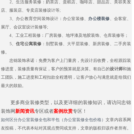
2、生活服务装修：奶茶店、蛋糕店、咖啡店、甜品店、美容美发
店、服装店、专卖店装修设计等;
3、办公教育空间装饰设计：办公室装修、
办公楼装修
、会客室、
展厅、会议室设计装修等;
4、工业工程装修：厂房装修、地坪漆及地胶装饰、仓库装修等；
5、
住宅公寓装修
：别墅装修、大平层装修、新房装修、二手房装
修。
忠锦装饰承诺：免费为客户上门量房，先设计后收费，全程跟踪装
修进度，装修质量有保证，客户的预算就是决算。有自己的
设计师
和施
工团队，施工进度和工程扣款全程透明，让客户放心与满意就是给我们
最大的鼓励。
更多商业装修类型，以及更详细的装修知识，请访问忠锦
装饰网
新闻资讯
专区或者
案例欣赏
专区！
如何区分办公室装修全包和半包（办公室装修全包价格）
文章内容系网
友投稿，不代表本站对其观点赞同或支持，文章的版权归该作者所有。