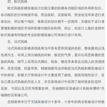
四、欧式风格
欧式风格影楼装修设计比较注重的影楼各功能区域的布局和划分。
各功能区的分布根据市场、营业面积、店面格局、营业状况等来进行具
体划分。所以每个地区、每家店的划分都不一定相同，关键在于设计者
要懂影楼的地区市场和影楼功能区的利用。所以，在设计上最好选择对
欧式装修有经验的专业的影楼装修公司来执行设计布局。
五、法式风格
法式风格在影楼表现效果当中富有柔和浪漫的色彩。整体颜色以浅
色调为主，布局上突出轴线的对称，恢宏的气势，显示出高贵典雅的贵
族的风格。细节上采用法式廊柱、线条、雕花等来表达法国人的浪漫情
怀。高贵优雅、轻盈华美、精致细腻等这些都是法式风格影楼装修设计
中的表现，影楼大厅装饰设计中大量使用了曲线、弧线等线性设计，旨
在凸显法式风格的历史人文，并且装饰设计中采用了相对较多的花环、
花束、弓箭以及贝壳等图案纹样。无锡婚纱店装修设计风格有哪些?无
锡婚纱店装修公司。
忠锦装饰专注于
无锡装修设
计十多年，十多年的商业装修设计经验