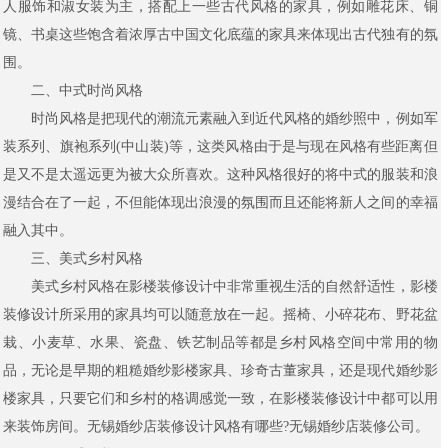
人服饰和淑女装为主，搭配上一些古代风格的家具，例如雕花床、铜
镜、书桌这些饱含着浓厚古中国文化底蕴的家具来体现出古代独有的氛
围。
二、中式时尚风格
时尚风格是把现代的潮流元素融入到近代风格的婚纱照中，例如军
装系列、旗袍系列(中山装)等，这类风格由于是与现在风格有些距离但
是又不是太遥远更为被大众所喜欢。这种风格很好的将中式的服装和浪
漫结合在了一起，不但能体现出浪漫的氛围而且还能将新人之间的幸福
融入其中。
三、美式乡村风格
美式乡村风格在影楼装修设计中非常重视生活的自然舒适性，影楼
装修设计所采用的家具均可以随意放在一起。摇椅、小碎花布、野花盆
栽、小麦草、水果、瓷盘、铁艺制品等都是乡村风格空间中常用的物
品，无论是早期的粗糙婚纱影楼家具、珍奇古董家具，还是现代婚纱影
楼家具，只要它们和乡村的格调感觉一致，在影楼装修设计中都可以用
来装饰房间。无锡婚纱店装修设计风格有哪些?无锡婚纱店装修公司。