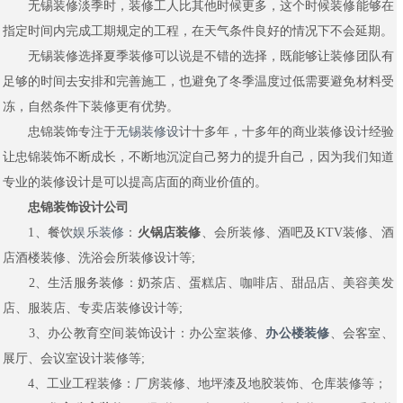
无锡装修淡季时，装修工人比其他时候更多，这个时候装修能够在
指定时间内完成工期规定的工程，在天气条件良好的情况下不会延期。
无锡装修选择夏季装修可以说是不错的选择，既能够让装修团队有
足够的时间去安排和完善施工，也避免了冬季温度过低需要避免材料受
冻，自然条件下装修更有优势。
忠锦装饰专注于
无锡装修设
计十多年，十多年的商业装修设计经验
让忠锦装饰不断成长，不断地沉淀自己努力的提升自己，因为我们知道
专业的装修设计是可以提高店面的商业价值的。
忠锦装饰设计公司
1、餐饮
娱乐装修
：
火锅店装修
、会所装修、酒吧及KTV装修、酒
店酒楼装修、洗浴会所装修设计等;
2、生活服务装修：奶茶店、蛋糕店、咖啡店、甜品店、美容美发
店、服装店、专卖店装修设计等;
3、办公教育空间装饰设计：办公室装修、
办公楼装修
、会客室、
展厅、会议室设计装修等;
4、工业工程装修：厂房装修、地坪漆及地胶装饰、仓库装修等；