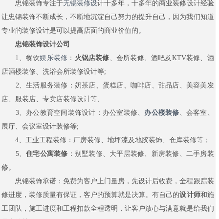
忠锦装饰专注于
无锡装修设
计十多年，十多年的商业装修设计经验
让忠锦装饰不断成长，不断地沉淀自己努力的提升自己，因为我们知道
专业的装修设计是可以提高店面的商业价值的。
忠锦装饰设计公司
1、餐饮
娱乐装修
：
火锅店装修
、会所装修、酒吧及KTV装修、酒
店酒楼装修、洗浴会所装修设计等;
2、生活服务装修：奶茶店、蛋糕店、咖啡店、甜品店、美容美发
店、服装店、专卖店装修设计等;
3、办公教育空间装饰设计：办公室装修、
办公楼装修
、会客室、
展厅、会议室设计装修等;
4、工业工程装修：厂房装修、地坪漆及地胶装饰、仓库装修等；
5、
住宅公寓装修
：别墅装修、大平层装修、新房装修、二手房装
修。
忠锦装饰承诺：免费为客户上门量房，先设计后收费，全程跟踪装
修进度，装修质量有保证，客户的预算就是决算。有自己的
设计师
和施
工团队，施工进度和工程扣款全程透明，让客户放心与满意就是给我们