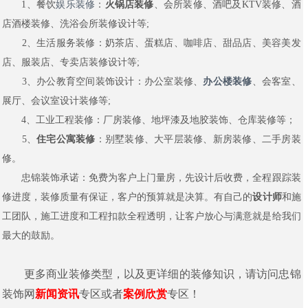
1、餐饮
娱乐装修
：
火锅店装修
、会所装修、酒吧及KTV装修、酒
店酒楼装修、洗浴会所装修设计等;
2、生活服务装修：奶茶店、蛋糕店、咖啡店、甜品店、美容美发
店、服装店、专卖店装修设计等;
3、办公教育空间装饰设计：办公室装修、
办公楼装修
、会客室、
展厅、会议室设计装修等;
4、工业工程装修：厂房装修、地坪漆及地胶装饰、仓库装修等；
5、
住宅公寓装修
：别墅装修、大平层装修、新房装修、二手房装
修。
忠锦装饰承诺：免费为客户上门量房，先设计后收费，全程跟踪装
修进度，装修质量有保证，客户的预算就是决算。有自己的
设计师
和施
工团队，施工进度和工程扣款全程透明，让客户放心与满意就是给我们
最大的鼓励。
更多商业装修类型，以及更详细的装修知识，请访问忠锦
装饰网
新闻资讯
专区或者
案例欣赏
专区！