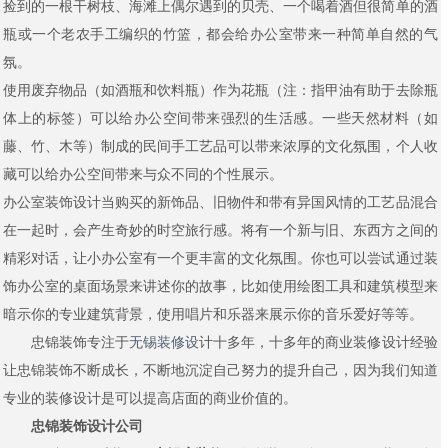
捡到的一根干树枝、海滩上偶尔遇到的贝壳、一个喝着酒但很简单的酒
瓶或一个老农手工编织的竹篮，都会给办公室带来一种简单自然的气
氛。
使用废弃物品（如酒瓶和饮料瓶）作为花瓶（注：指甲油有助于去除瓶
体上的标签）可以给办公空间带来强烈的生活感。一些天然材料（如
藤、竹、木等）制成的民间手工艺品可以带来浓厚的文化氛围，个人收
藏可以给办公空间带来与众不同的个性展示。
办公室装饰设计当购买的新饰品、旧物件和带有异国风情的工艺品混合
在一起时，会产生奇妙的时空旅行感。将有一个新与旧、东西方之间的
精彩对话，让小办公室有一个更丰富的文化氛围。你也可以尝试通过装
饰办公室的桌面场景来讲述你的故事，比如使用绘图工具和建筑模型来
暗示你的专业建筑背景，使用唱片和乐器来展示你的音乐爱好等等。
忠锦装饰专注于
无锡装修设
计十多年，十多年的商业装修设计经验
让忠锦装饰不断成长，不断地沉淀自己努力的提升自己，因为我们知道
专业的装修设计是可以提高店面的商业价值的。
忠锦装饰设计公司